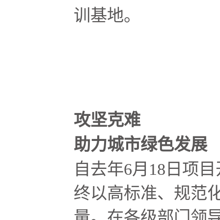
训基地。
攻坚克难
助力城市绿色发展
自去年6月18日项
终以高标准、规范
量。在各级部门领