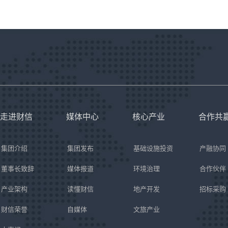
走进财信
媒体中心
核心产业
合作共
集团介绍
集团发布
基础设施投资
产融协同
董事长致辞
媒体报道
环境治理
合作伙伴
产业架构
读懂财信
地产开发
招标采购
财信荣誉
自媒体
文旅产业