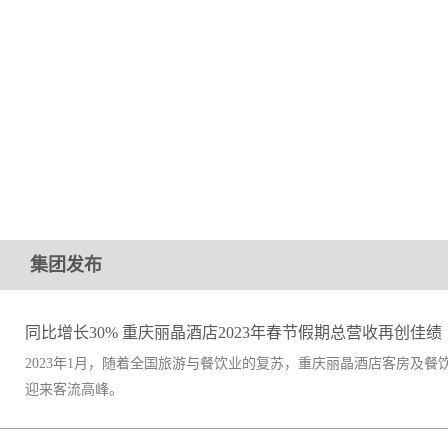
集团发布
同比增长30% 重庆丽晶酒店2023年春节假期总营收再创佳绩
2023年1月，随着全国旅游与餐饮业的复苏，重庆丽晶酒店客房及
迎来客流高峰。