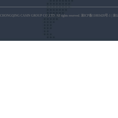
CHONGQING CASIN GROUP CO.,LTD. All rights reserved.
渝ICP备11003420号-1
|
渝公